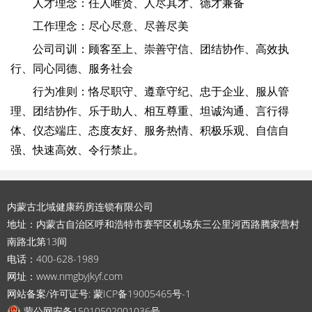
人才理念：任人唯贤、人尽其才、德才兼备
工作理念：尽心尽意、尽善尽美
公司司训：顾客至上、崇善守信、团结协作、高效执
行、同心同德、服务社会
行为准则：恪尽职守、遵章守纪、忠于企业、服从管
理、团结协作、乐于助人、相互尊重、坦诚沟通、言行得
体、仪态端庄、态度友好、服务热情、积极乐观、自信自
强、快速高效、令行禁止。
内蒙古北域健康药房连锁有限公司
地址：内蒙古自治区呼和浩特市赛罕区机场东三公里河西路腾家营村
南路北第13间
电话：400-628-1989
网址：www.nmgbyjkyf.com
网站备案/许可证号: 蒙ICP备19005465号-1
蒙公网安备15010502001036号